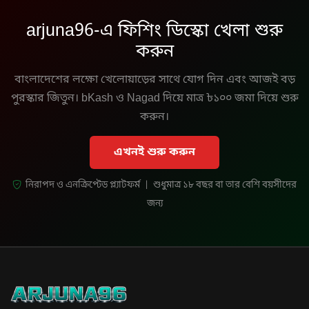
arjuna96-এ ফিশিং ডিস্কো খেলা শুরু
করুন
বাংলাদেশের লক্ষো খেলোয়াড়ের সাথে যোগ দিন এবং আজই বড়
পুরস্কার জিতুন। bKash ও Nagad দিয়ে মাত্র ৳১০০ জমা দিয়ে শুরু
করুন।
এখনই শুরু করুন
নিরাপদ ও এনক্রিপ্টেড প্ল্যাটফর্ম | শুধুমাত্র ১৮ বছর বা তার বেশি বয়সীদের
জন্য