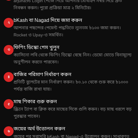
arjuna96 Login পেজে গিয়ে আপনার মোবাইল নম্বর দিয়ে দ্রুত
নিবন্ধন করুন। পুরো প্রক্রিয়া মাত্র ২ মিনিটের।
bKash বা Nagad দিয়ে জমা করুন
২
আপনার পছন্দের পেমেন্ট পদ্ধতিতে ন্যূনতম ৳১০০ জমা করুন।
Rocket ও Upay-ও সমর্থিত।
ফিশিং ডিস্কো গেম খুলুন
৩
ক্যাসিনো লবি থেকে ফিশিং ডিস্কো বেছে নিন। ডেমো মোডে বিনামূল্যে
অনুশীলন করতে পারবেন।
বাজির পরিমাণ নির্ধারণ করুন
৪
প্রতিটি বুলেটের মান নির্ধারণ করুন। ৳০.১০ থেকে শুরু করে ৳১০০০
পর্যন্ত বাজি রাখা যায়।
মাছ শিকার শুরু করুন
৫
স্ক্রিনে ট্যাপ বা ক্লিক করে মাছের দিকে গুলি করুন। বড় মাছ ধরলে বড়
পুরস্কার পাবেন।
জয়ের অর্থ উত্তোলন করুন
৬
জয়ের পর সরাসরি bKash বা Nagad-এ উত্তোলন করুন। সাধারণত