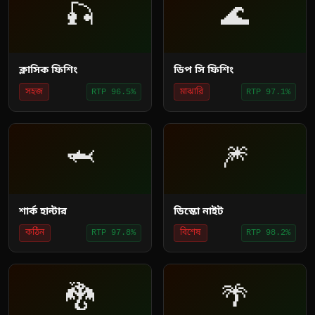
🎣
🌊
ক্লাসিক ফিশিং
ডিপ সি ফিশিং
সহজ
মাঝারি
RTP 96.5%
RTP 97.1%
🦈
🎆
শার্ক হান্টার
ডিস্কো নাইট
কঠিন
বিশেষ
RTP 97.8%
RTP 98.2%
🐉
🌴