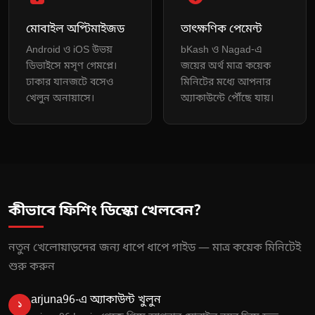
মোবাইল অপ্টিমাইজড
তাৎক্ষণিক পেমেন্ট
Android ও iOS উভয়
bKash ও Nagad-এ
ডিভাইসে মসৃণ গেমপ্লে।
জয়ের অর্থ মাত্র কয়েক
ঢাকার যানজটে বসেও
মিনিটের মধ্যে আপনার
খেলুন অনায়াসে।
অ্যাকাউন্টে পৌঁছে যায়।
কীভাবে ফিশিং ডিস্কো খেলবেন?
নতুন খেলোয়াড়দের জন্য ধাপে ধাপে গাইড — মাত্র কয়েক মিনিটেই
শুরু করুন
arjuna96-এ অ্যাকাউন্ট খুলুন
১