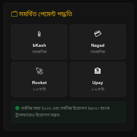
সমর্থিত পেমেন্ট পদ্ধতি
📱
💳
bKash
Nagad
তাৎক্ষণিক
তাৎক্ষণিক
🚀
🏦
Rocket
Upay
১-৩ ঘণ্টা
১-৬ ঘণ্টা
সর্বনিম্ন জমা ৳১০০ এবং সর্বনিম্ন উত্তোলন ৳৫০০। ব্যাংক
ট্রান্সফারেও উত্তোলন সম্ভব।