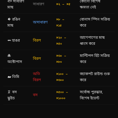
🐟 সাধারণ
কোনো বিশেষ
সাধারণ
×২ – ×৫
মাছ
ক্ষমতা নেই
🐠 রঙিন
বোনাস স্পিন সক্রিয়
×৮ –
অসাধারণ
মাছ
করে
×১৫
আশেপাশের মাছ
×২০ –
🦈 হাঙর
বিরল
ধ্বংস করে
×৫০
🐙
মাল্টিপল হিট সক্রিয়
×৩০ –
বিরল
অক্টোপাস
করে
×৮০
অতি
জ্যাকপট রাউন্ড শুরু
×১০০ –
🐋 তিমি
বিরল
করে
×৩০০
🦑 বস
সর্বোচ্চ পুরস্কার,
×৫০০ –
বস
স্কুইড
বিশেষ ইভেন্ট
×১০০০