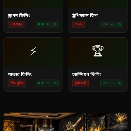
ড্রাগন ফিশিং
ট্রপিক্যাল ফিশ
বস মোড
সহজ
RTP 96.9%
RTP 96.3%
⚡
🏆
থান্ডার ফিশিং
চ্যাম্পিয়ন ফিশিং
উচ্চ ঝুঁকি
টুর্নামেন্ট
RTP 97.5%
RTP 98.0%